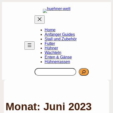
Zum
Inhalt
springen
Home
Anfänger Guides
Stall und Zubehör
Futter
Hühner
Wachteln
Enten & Gänse
Hühnerrassen
Suchen
Monat:
Juni 2023