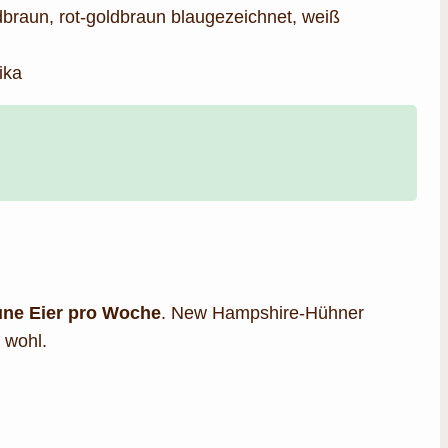
dbraun, rot-goldbraun blaugezeichnet, weiß
ika
une Eier pro Woche
. New Hampshire-Hühner
 wohl.