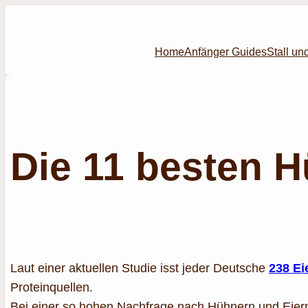
Zum
Inhalt
springen
Home
Anfänger Guides
Stall un
Die 11 besten H
Laut einer aktuellen Studie isst jeder Deutsche
238 Ei
Proteinquellen.
Bei einer so hohen Nachfrage nach Hühnern und Eiern 