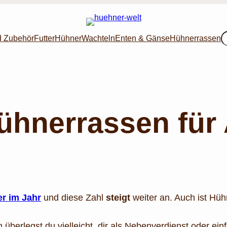
S
d Zubehör
Futter
Hühner
Wachteln
Enten & Gänse
Hühnerrassen
ühnerrassen für
er im Jahr
und diese Zahl
steigt
weiter an. Auch ist Hüh
überlegst du vielleicht, dir als Nebenverdienst oder e