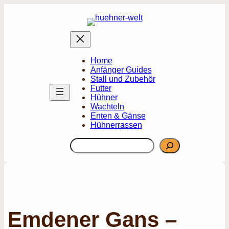
Zum
Inhalt
springen
Home
Anfänger Guides
Stall und Zubehör
Futter
Hühner
Wachteln
Enten & Gänse
Hühnerrassen
Suchen
Emdener Gans –