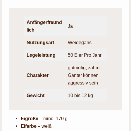
Anfängerfreund
Ja
lich
Nutzungsart
Weidegans
Legeleistung
50 Eier Pro Jahr
gutmütig, zahm,
Charakter
Ganter können
aggressiv sein
Gewich
t
10 bis 12 kg
Eigröße
– mind. 170 g
Eifarbe
– weiß