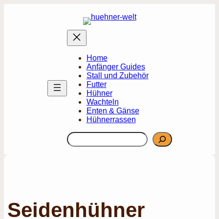
Zum
Inhalt
springen
Home
Anfänger Guides
Stall und Zubehör
Futter
Hühner
Wachteln
Enten & Gänse
Hühnerrassen
Suchen
Seidenhühner