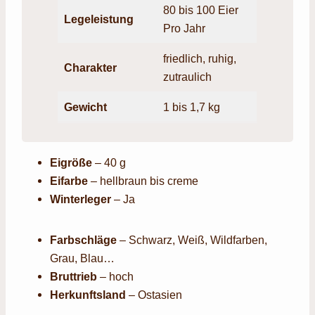
80 bis 100 Eier
Legeleistung
Pro Jahr
friedlich, ruhig,
Charakter
zutraulich
Gewich
t
1 bis 1,7 kg
Eigröße
– 40 g
Eifarbe
– hellbraun bis creme
Winterleger
– Ja
Farbschläge
– Schwarz, Weiß, Wildfarben,
Grau, Blau…
Bruttrieb
– hoch
Herkunftsland
– Ostasien