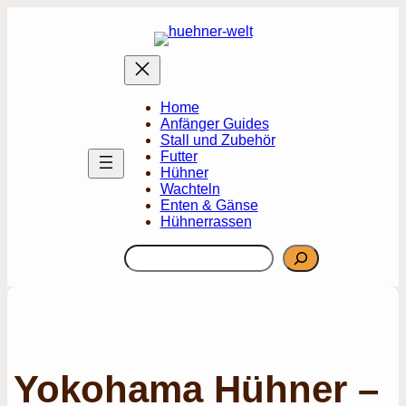
Zum
Inhalt
springen
Home
Anfänger Guides
Stall und Zubehör
Futter
Hühner
Wachteln
Enten & Gänse
Hühnerrassen
Suchen
Yokohama Hühner –